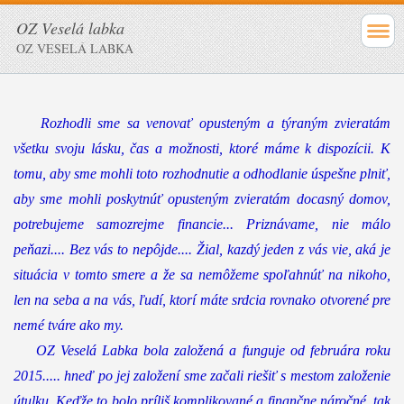
OZ Veselá labka
OZ VESELÁ LABKA
Rozhodli sme sa venovať opusteným a týraným zvieratám
všetku svoju lásku, čas a možnosti, ktoré máme k dispozícii. K
tomu, aby sme mohli toto rozhodnutie a odhodlanie úspešne plniť,
aby sme mohli poskytnúť opusteným zvieratám docasný domov,
potrebujeme samozrejme financie... Priznávame, nie málo
peňazi.... Bez vás to nepôjde.... Žial, kazdý jeden z vás vie, aká je
situácia v tomto smere a že sa nemôžeme spoľahnúť na nikoho,
len na seba a na vás, ľudí, ktorí máte srdcia rovnako otvorené pre
nemé tváre ako my.
OZ Veselá Labka bola založená a funguje od februára roku
2015..... hneď po jej založení sme začali riešiť s mestom založen
ie
útulku. Keďže to bolo príliš komplikované a finančne náročné, tak