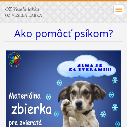
OZ Veselá labka
OZ VESELÁ LABKA
Ako pomôcť psíkom?