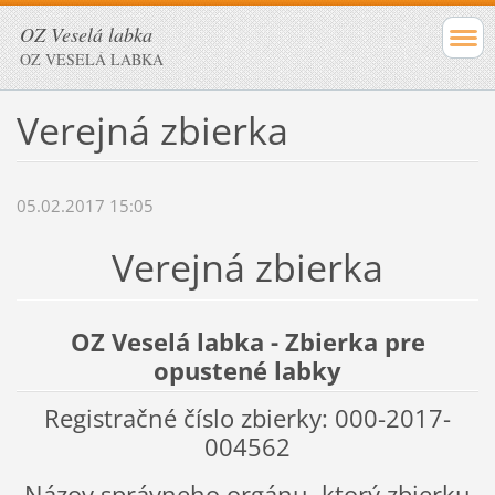
OZ Veselá labka
OZ VESELÁ LABKA
Verejná zbierka
05.02.2017 15:05
Verejná zbierka
OZ Veselá labka - Zbierka pre
opustené labky
Registračné číslo zbierky: 000-2017-
004562
Názov správneho orgánu, ktorý zbierku