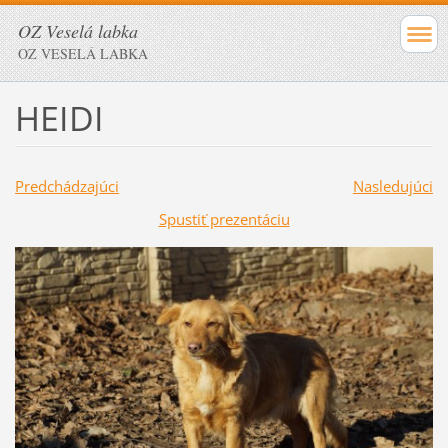
OZ Veselá labka
OZ VESELÁ LABKA
HEIDI
Predchádzajúci
Nasledujúci
Spustiť prezentáciu